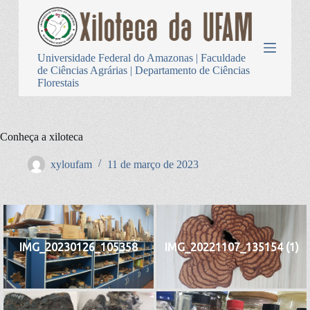
P
u
l
a
Universidade Federal do Amazonas | Faculdade
r
de Ciências Agrárias | Departamento de Ciências
p
Florestais
a
r
a
o
Conheça a xiloteca
c
o
n
xyloufam
11 de março de 2023
t
e
ú
d
o
IMG_20230126_105358
IMG_20221107_135154 (1)