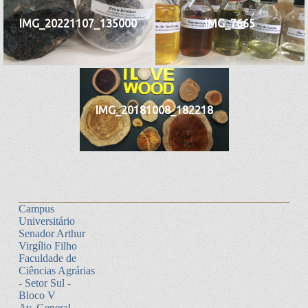
IMG_20221107_135000
IMG_7665
IMG_20181008_182218
Campus
Universitário
Senador Arthur
Virgílio Filho
Faculdade de
Ciências Agrárias
- Setor Sul -
Bloco V
Av. General