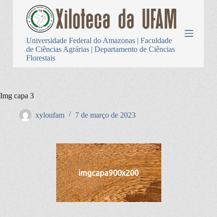
P
u
l
a
Universidade Federal do Amazonas | Faculdade
r
de Ciências Agrárias | Departamento de Ciências
p
Florestais
a
r
a
o
Img capa 3
c
o
n
xyloufam
7 de março de 2023
t
e
ú
d
o
imgcapa900x200