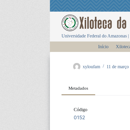
P
u
l
a
r
p
Universidade Federal do Amazonas | 
a
r
Início
Xilotec
a
o
c
o
xyloufam
11 de março
n
t
e
ú
Metadados
d
o
Código
0152