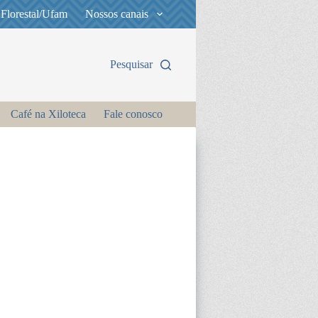
 Florestal/Ufam
Nossos canais
Pesquisar
Café na Xiloteca
Fale conosco