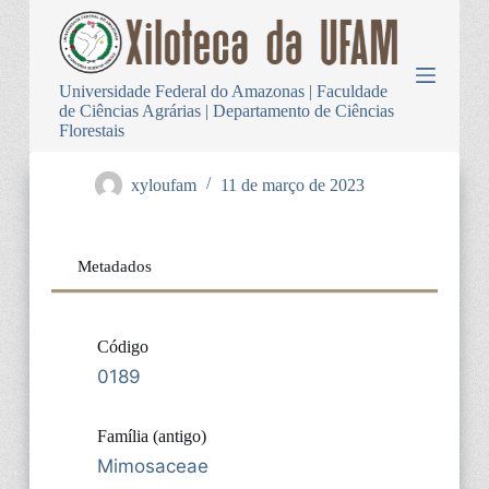
P
u
l
a
Universidade Federal do Amazonas | Faculdade
r
de Ciências Agrárias | Departamento de Ciências
p
Florestais
a
r
a
xyloufam
11 de março de 2023
o
c
o
n
Metadados
t
e
ú
d
Código
o
0189
Família (antigo)
Mimosaceae