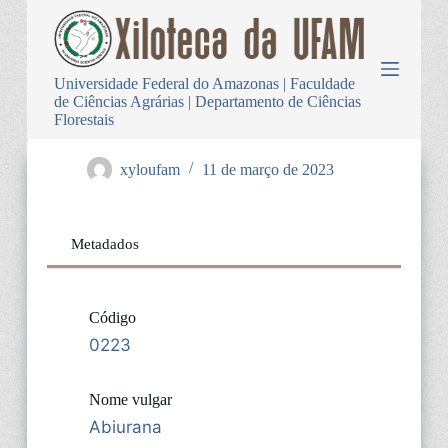
P
u
l
a
Universidade Federal do Amazonas | Faculdade
r
de Ciências Agrárias | Departamento de Ciências
p
Florestais
a
r
a
xyloufam
11 de março de 2023
o
c
o
n
Metadados
t
e
ú
d
Código
o
0223
Nome vulgar
Abiurana