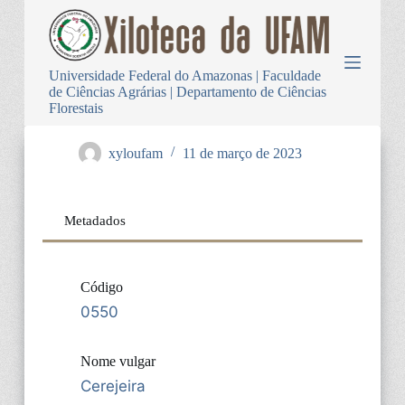
P
u
l
a
Universidade Federal do Amazonas | Faculdade
r
de Ciências Agrárias | Departamento de Ciências
p
Florestais
a
r
a
xyloufam
11 de março de 2023
o
c
o
n
Metadados
t
e
ú
d
Código
o
0550
Nome vulgar
Cerejeira