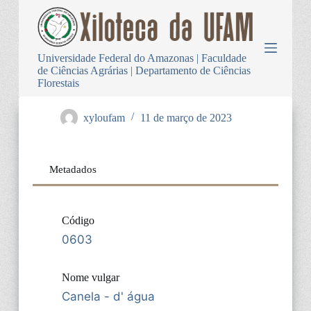
P
u
l
a
Universidade Federal do Amazonas | Faculdade
r
de Ciências Agrárias | Departamento de Ciências
p
Florestais
a
r
a
xyloufam
11 de março de 2023
o
c
o
n
Metadados
t
e
ú
d
Código
o
0603
Nome vulgar
Canela - d' água