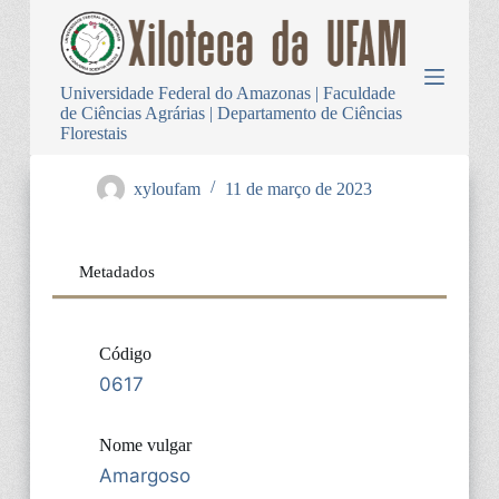
P
u
l
a
Universidade Federal do Amazonas | Faculdade
r
de Ciências Agrárias | Departamento de Ciências
p
Florestais
a
r
a
xyloufam
11 de março de 2023
o
c
o
n
Metadados
t
e
ú
d
Código
o
0617
Nome vulgar
Amargoso