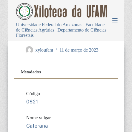
P
u
l
a
Universidade Federal do Amazonas | Faculdade
r
de Ciências Agrárias | Departamento de Ciências
p
Florestais
a
r
a
xyloufam
11 de março de 2023
o
c
o
n
Metadados
t
e
ú
d
Código
o
0621
Nome vulgar
Caferana