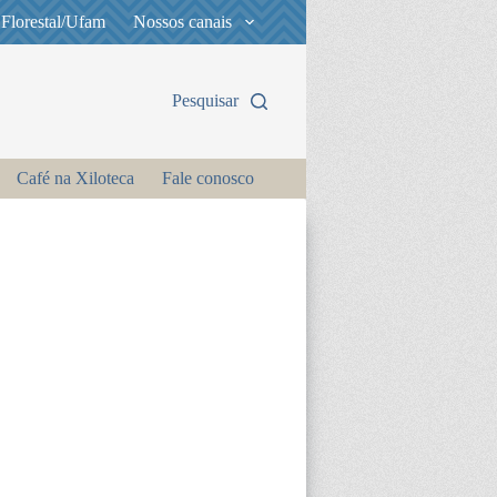
 Florestal/Ufam
Nossos canais
Pesquisar
Café na Xiloteca
Fale conosco