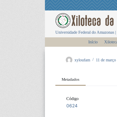
P
u
l
a
r
p
Universidade Federal do Amazonas | 
a
r
Início
Xilotec
a
o
c
o
xyloufam
11 de março
n
t
e
ú
Metadados
d
o
Código
0624