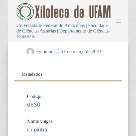
P
u
l
a
Universidade Federal do Amazonas | Faculdade
r
de Ciências Agrárias | Departamento de Ciências
p
Florestais
a
r
a
xyloufam
11 de março de 2023
o
c
o
n
Metadados
t
e
ú
d
Código
o
0630
Nome vulgar
Cupiúba