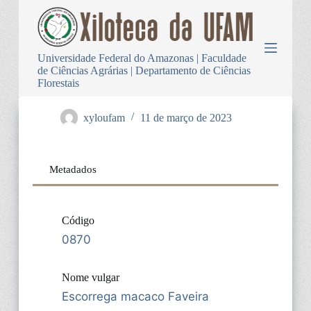
P
u
l
a
Universidade Federal do Amazonas | Faculdade
r
de Ciências Agrárias | Departamento de Ciências
p
Florestais
a
r
a
xyloufam
11 de março de 2023
o
c
o
n
Metadados
t
e
ú
d
Código
o
0870
Nome vulgar
Escorrega macaco Faveira