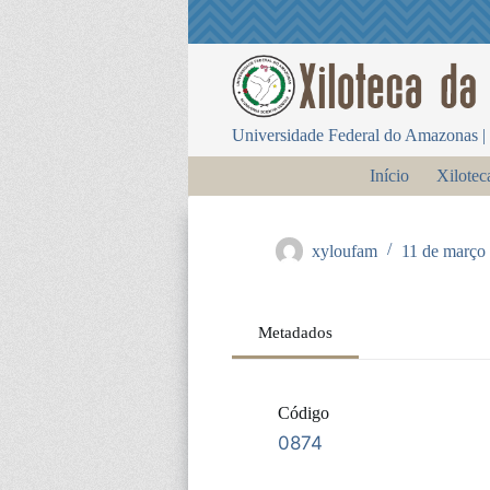
P
u
l
a
r
p
Universidade Federal do Amazonas | 
a
r
Início
Xilotec
a
o
c
o
xyloufam
11 de março
n
t
e
ú
Metadados
d
o
Código
0874