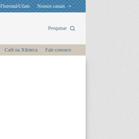
 Florestal/Ufam
Nossos canais
Pesquisar
Café na Xiloteca
Fale conosco