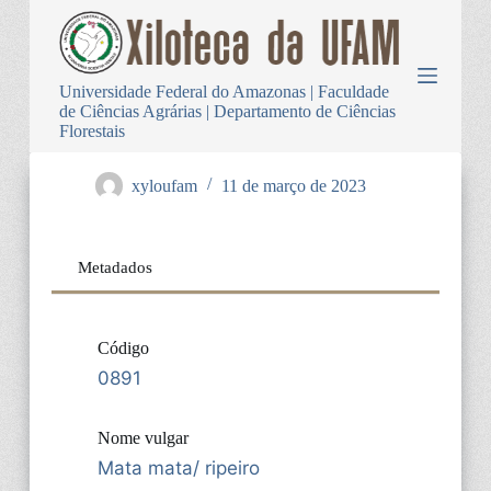
P
u
l
a
Universidade Federal do Amazonas | Faculdade
r
de Ciências Agrárias | Departamento de Ciências
p
Florestais
a
r
a
xyloufam
11 de março de 2023
o
c
o
n
Metadados
t
e
ú
d
Código
o
0891
Nome vulgar
Mata mata/ ripeiro