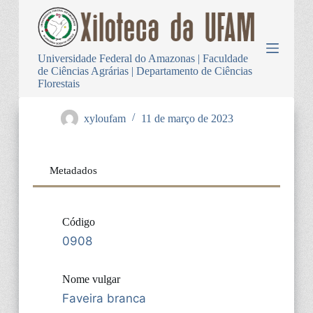
P
u
l
a
Universidade Federal do Amazonas | Faculdade
r
de Ciências Agrárias | Departamento de Ciências
p
Florestais
a
r
a
xyloufam
11 de março de 2023
o
c
o
n
Metadados
t
e
ú
d
Código
o
0908
Nome vulgar
Faveira branca