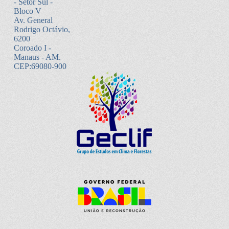
- Setor Sul -
Bloco V
Av. General
Rodrigo Octávio,
6200
Coroado I -
Manaus - AM.
CEP:69080-900