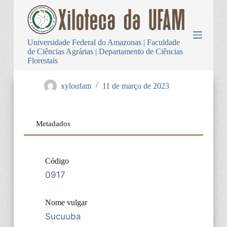
P
u
l
a
Universidade Federal do Amazonas | Faculdade
r
de Ciências Agrárias | Departamento de Ciências
p
Florestais
a
r
a
xyloufam
11 de março de 2023
o
c
o
n
Metadados
t
e
ú
d
Código
o
0917
Nome vulgar
Sucuuba