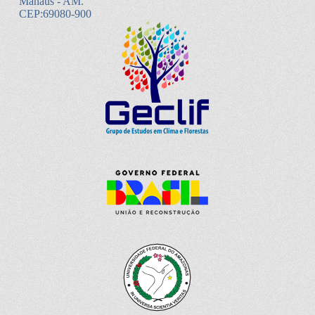
Manaus - AM.
CEP:69080-900