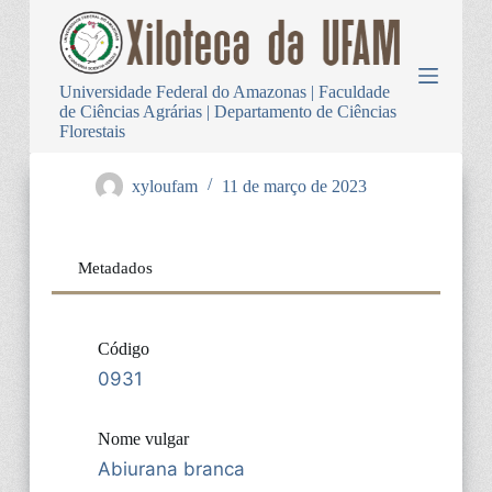
P
u
l
a
Universidade Federal do Amazonas | Faculdade
r
de Ciências Agrárias | Departamento de Ciências
p
Florestais
a
r
a
xyloufam
11 de março de 2023
o
c
o
n
Metadados
t
e
ú
d
Código
o
0931
Nome vulgar
Abiurana branca