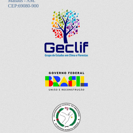
Manaus - AM.
CEP:69080-900