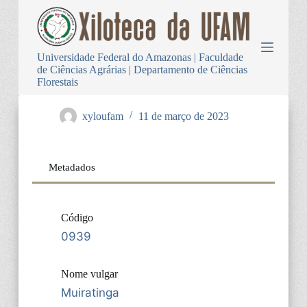
P
u
l
a
Universidade Federal do Amazonas | Faculdade
r
de Ciências Agrárias | Departamento de Ciências
p
Florestais
a
r
a
xyloufam
11 de março de 2023
o
c
o
n
Metadados
t
e
ú
d
Código
o
0939
Nome vulgar
Muiratinga