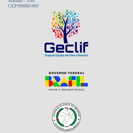
Manaus - AM.
CEP:69080-900