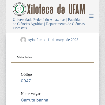
P
u
l
a
Universidade Federal do Amazonas | Faculdade
r
de Ciências Agrárias | Departamento de Ciências
p
Florestais
a
r
a
xyloufam
11 de março de 2023
o
c
o
n
Metadados
t
e
ú
d
Código
o
0947
Nome vulgar
Garrute banha