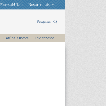
 Florestal/Ufam
Nossos canais
Pesquisar
Café na Xiloteca
Fale conosco