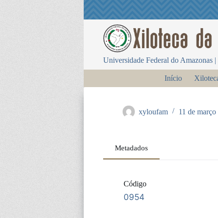
P
u
l
a
r
p
Universidade Federal do Amazonas | 
a
r
Início
Xilotec
a
o
c
o
xyloufam
11 de março
n
t
e
ú
Metadados
d
o
Código
0954