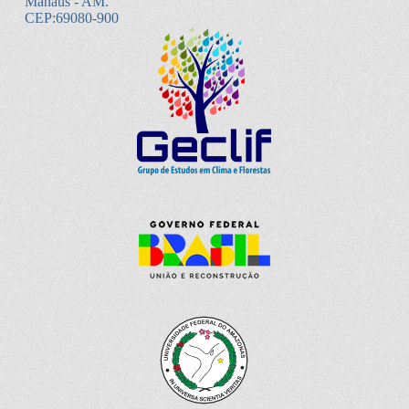
Manaus - AM.
CEP:69080-900