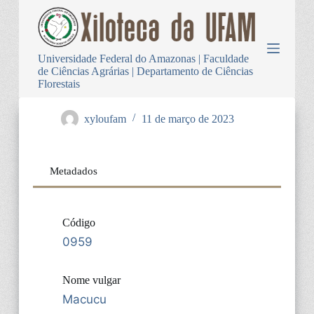
P
u
l
a
Universidade Federal do Amazonas | Faculdade
r
de Ciências Agrárias | Departamento de Ciências
p
Florestais
a
r
a
xyloufam
11 de março de 2023
o
c
o
n
Metadados
t
e
ú
d
Código
o
0959
Nome vulgar
Macucu