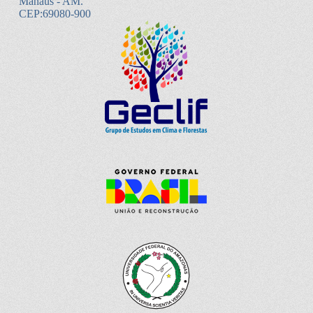
Manaus - AM.
CEP:69080-900