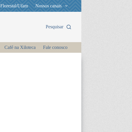
 Florestal/Ufam
Nossos canais
Pesquisar
Café na Xiloteca
Fale conosco