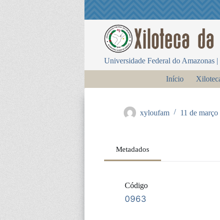
P
u
l
a
r
p
Universidade Federal do Amazonas | 
a
r
Início
Xilotec
a
o
c
o
xyloufam
11 de março
n
t
e
ú
Metadados
d
o
Código
0963