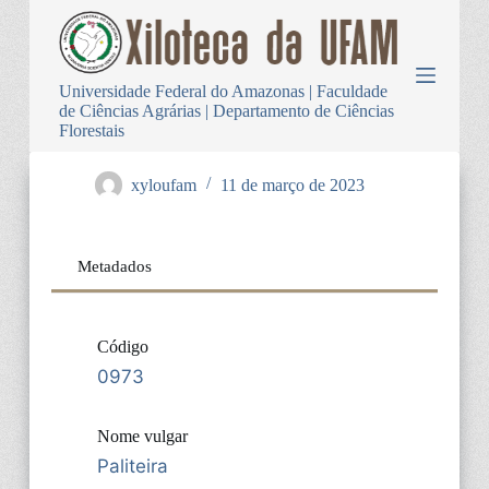
P
u
l
a
Universidade Federal do Amazonas | Faculdade
r
de Ciências Agrárias | Departamento de Ciências
p
Florestais
a
r
a
xyloufam
11 de março de 2023
o
c
o
n
Metadados
t
e
ú
d
Código
o
0973
Nome vulgar
Paliteira