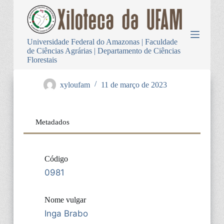
P
u
l
a
Universidade Federal do Amazonas | Faculdade
r
de Ciências Agrárias | Departamento de Ciências
p
Florestais
a
r
a
xyloufam
11 de março de 2023
o
c
o
n
Metadados
t
e
ú
d
Código
o
0981
Nome vulgar
Inga Brabo