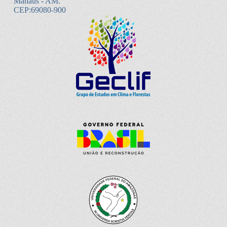
Manaus - AM.
CEP:69080-900