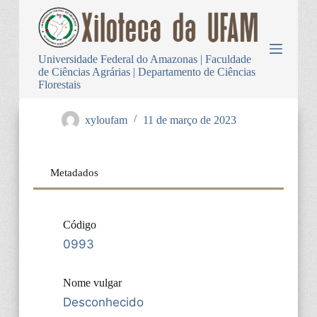
P
u
l
a
Universidade Federal do Amazonas | Faculdade
r
de Ciências Agrárias | Departamento de Ciências
p
Florestais
a
r
a
xyloufam
11 de março de 2023
o
c
o
n
Metadados
t
e
ú
d
Código
o
0993
Nome vulgar
Desconhecido