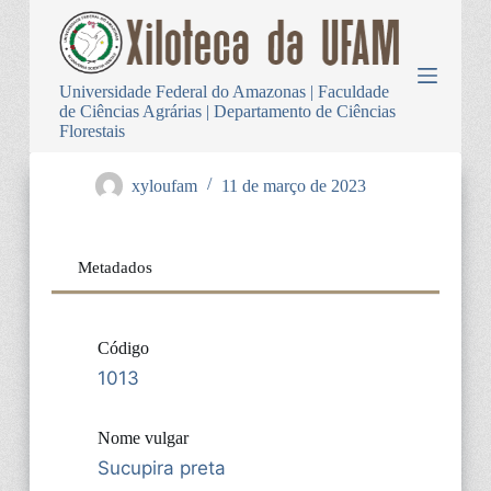
P
u
l
a
Universidade Federal do Amazonas | Faculdade
r
de Ciências Agrárias | Departamento de Ciências
p
Florestais
a
r
a
xyloufam
11 de março de 2023
o
c
o
n
Metadados
t
e
ú
d
Código
o
1013
Nome vulgar
Sucupira preta