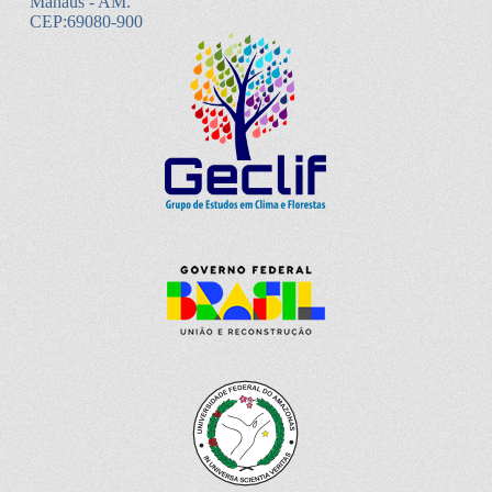
Manaus - AM.
CEP:69080-900