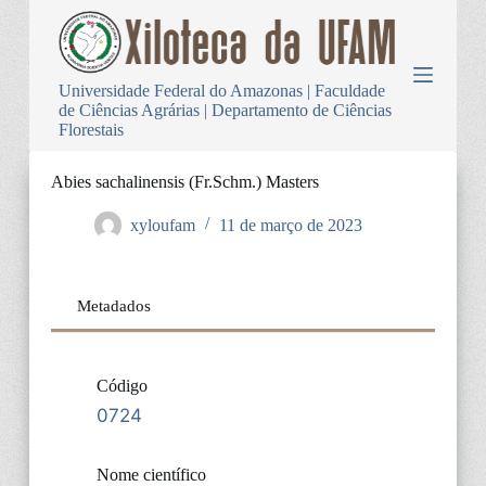
P
u
l
a
Universidade Federal do Amazonas | Faculdade
r
de Ciências Agrárias | Departamento de Ciências
p
Florestais
a
r
a
Abies sachalinensis (Fr.Schm.) Masters
o
c
xyloufam
11 de março de 2023
o
n
t
e
Metadados
ú
d
o
Código
0724
Nome científico