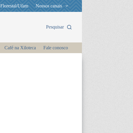
 Florestal/Ufam
Nossos canais
Pesquisar
Café na Xiloteca
Fale conosco