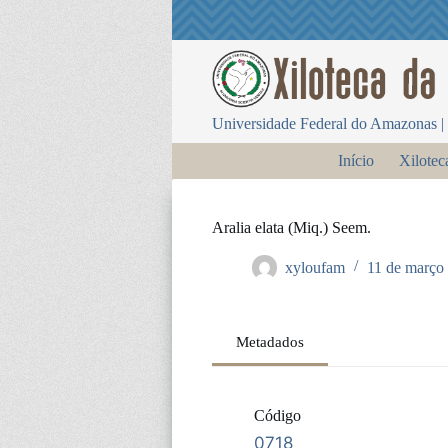
P
u
l
a
r
p
Universidade Federal do Amazonas | 
a
r
Início
Xilotec
a
o
c
o
Aralia elata (Miq.) Seem.
n
t
xyloufam
11 de março
e
ú
d
o
Metadados
Código
0718