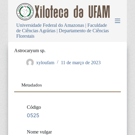
P
u
l
a
Universidade Federal do Amazonas | Faculdade
r
de Ciências Agrárias | Departamento de Ciências
p
Florestais
a
r
a
Astrocaryum sp.
o
c
xyloufam
11 de março de 2023
o
n
t
e
Metadados
ú
d
o
Código
0525
Nome vulgar