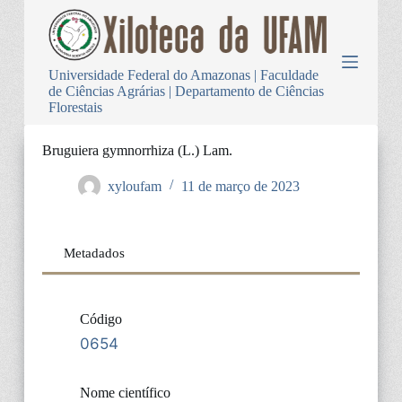
P
u
l
a
Universidade Federal do Amazonas | Faculdade
r
de Ciências Agrárias | Departamento de Ciências
p
Florestais
a
r
a
Bruguiera gymnorrhiza (L.) Lam.
o
c
xyloufam
11 de março de 2023
o
n
t
e
Metadados
ú
d
o
Código
0654
Nome científico