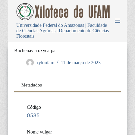
P
u
l
a
Universidade Federal do Amazonas | Faculdade
r
de Ciências Agrárias | Departamento de Ciências
p
Florestais
a
r
a
Buchenavia oxycarpa
o
c
xyloufam
11 de março de 2023
o
n
t
e
Metadados
ú
d
o
Código
0535
Nome vulgar