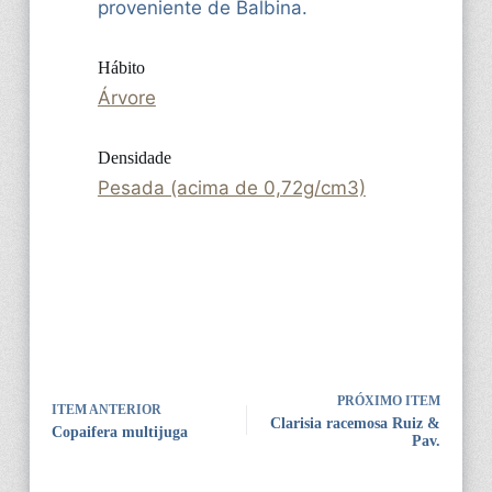
proveniente de Balbina.
Hábito
Árvore
Densidade
Pesada (acima de 0,72g/cm3)
PRÓXIMO ITEM
ITEM ANTERIOR
Clarisia racemosa Ruiz &
Copaifera multijuga
Pav.