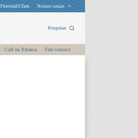
 Florestal/Ufam
Nossos canais
Pesquisar
Café na Xiloteca
Fale conosco