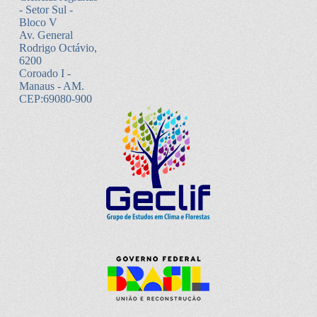
- Setor Sul -
Bloco V
Av. General
Rodrigo Octávio,
6200
Coroado I -
Manaus - AM.
CEP:69080-900