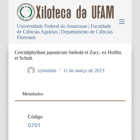
P
u
l
a
Universidade Federal do Amazonas | Faculdade
r
de Ciências Agrárias | Departamento de Ciências
p
Florestais
a
r
a
Cercidiphyllum japonicum Siebold et Zucc. ex Hoffm.
o
et Schult.
c
o
xyloufam
11 de março de 2023
n
t
e
ú
Metadados
d
o
Código
0701