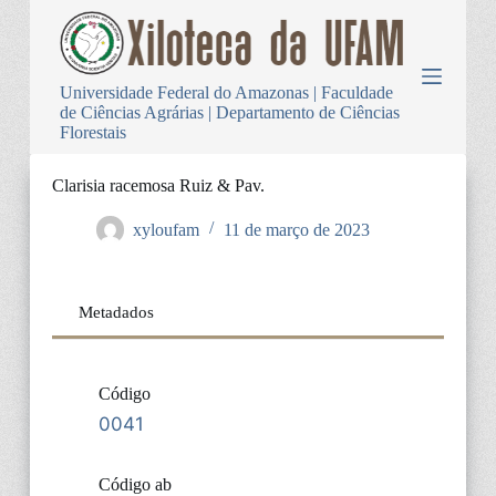
P
u
l
a
Universidade Federal do Amazonas | Faculdade
r
de Ciências Agrárias | Departamento de Ciências
p
Florestais
a
r
a
Clarisia racemosa Ruiz & Pav.
o
c
xyloufam
11 de março de 2023
o
n
t
e
Metadados
ú
d
o
Código
0041
Código ab