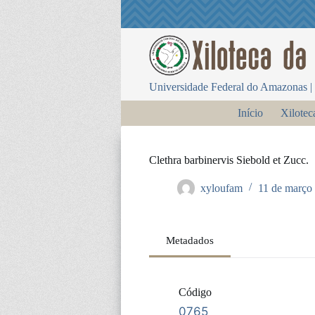
P
u
l
a
r
p
Universidade Federal do Amazonas | 
a
r
Início
Xilotec
a
o
c
o
Clethra barbinervis Siebold et Zucc.
n
t
xyloufam
11 de março
e
ú
d
o
Metadados
Código
0765