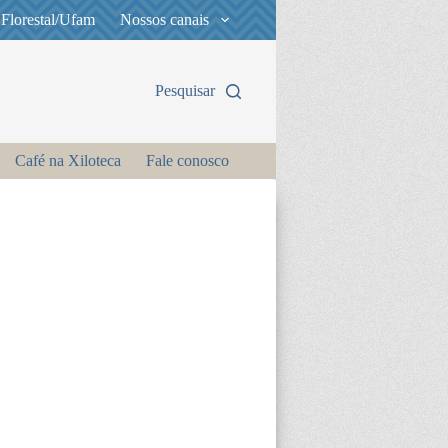
 Florestal/Ufam
Nossos canais
Pesquisar
Café na Xiloteca
Fale conosco