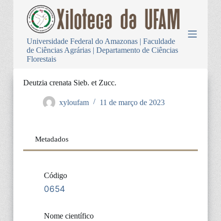
P
u
l
a
Universidade Federal do Amazonas | Faculdade
r
de Ciências Agrárias | Departamento de Ciências
p
Florestais
a
r
a
Deutzia crenata Sieb. et Zucc.
o
c
xyloufam
11 de março de 2023
o
n
t
e
Metadados
ú
d
o
Código
0654
Nome científico