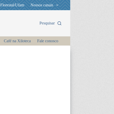
 Florestal/Ufam
Nossos canais
Pesquisar
Café na Xiloteca
Fale conosco