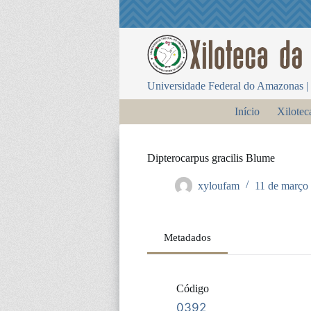
P
u
l
a
r
p
Universidade Federal do Amazonas | 
a
r
Início
Xilotec
a
o
c
o
Dipterocarpus gracilis Blume
n
t
xyloufam
11 de março
e
ú
d
o
Metadados
Código
0392