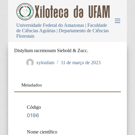
P
u
l
a
Universidade Federal do Amazonas | Faculdade
r
de Ciências Agrárias | Departamento de Ciências
p
Florestais
a
r
a
Distylium racemosum Siebold & Zucc.
o
c
xyloufam
11 de março de 2023
o
n
t
e
Metadados
ú
d
o
Código
0196
Nome científico