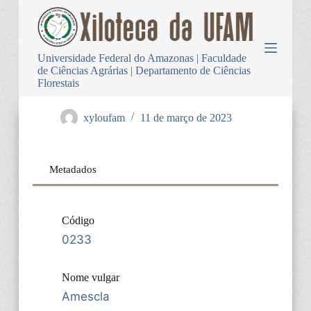
P
u
l
a
Universidade Federal do Amazonas | Faculdade
r
de Ciências Agrárias | Departamento de Ciências
p
Florestais
a
r
a
xyloufam
11 de março de 2023
o
c
o
n
Metadados
t
e
ú
d
Código
o
0233
Nome vulgar
Amescla