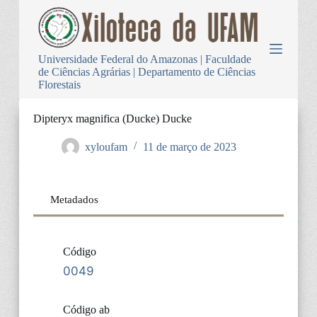
P
u
l
a
Universidade Federal do Amazonas | Faculdade
r
de Ciências Agrárias | Departamento de Ciências
p
Florestais
a
r
a
Dipteryx magnifica (Ducke) Ducke
o
c
xyloufam
11 de março de 2023
o
n
t
e
Metadados
ú
d
o
Código
0049
Código ab