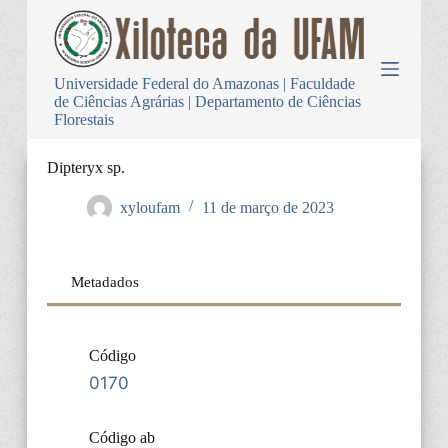
P
u
l
a
Universidade Federal do Amazonas | Faculdade
r
de Ciências Agrárias | Departamento de Ciências
p
Florestais
a
r
a
Dipteryx sp.
o
c
xyloufam
11 de março de 2023
o
n
t
e
Metadados
ú
d
o
Código
0170
Código ab