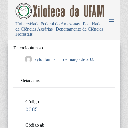
P
u
l
a
Universidade Federal do Amazonas | Faculdade
r
de Ciências Agrárias | Departamento de Ciências
p
Florestais
a
r
a
Enterelobium sp.
o
c
xyloufam
11 de março de 2023
o
n
t
e
Metadados
ú
d
o
Código
0065
Código ab