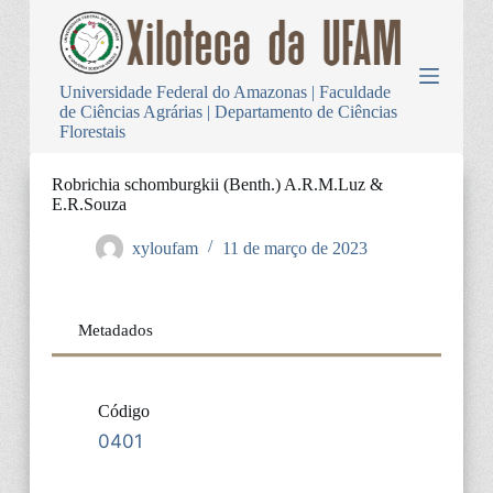
P
u
l
a
Universidade Federal do Amazonas | Faculdade
r
de Ciências Agrárias | Departamento de Ciências
p
Florestais
a
r
a
Robrichia schomburgkii (Benth.) A.R.M.Luz &
o
E.R.Souza
c
o
xyloufam
11 de março de 2023
n
t
e
ú
Metadados
d
o
Código
0401