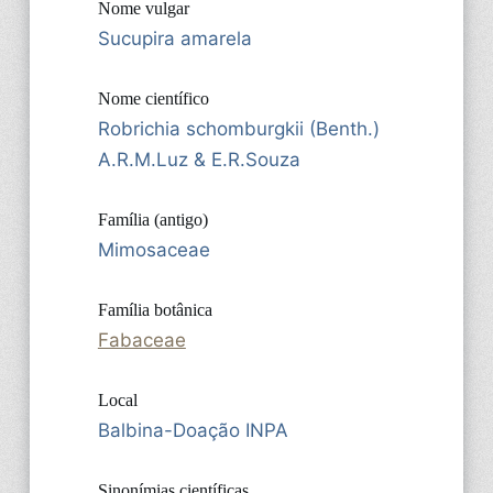
Nome vulgar
Sucupira amarela
Nome científico
Robrichia schomburgkii (Benth.)
A.R.M.Luz & E.R.Souza
Família (antigo)
Mimosaceae
Família botânica
Fabaceae
Local
Balbina-Doação INPA
Sinonímias científicas