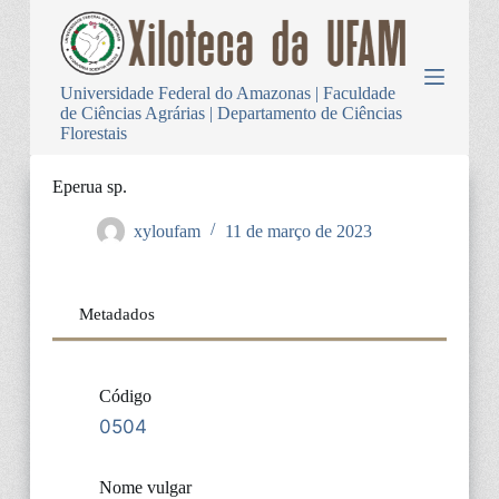
P
u
l
a
Universidade Federal do Amazonas | Faculdade
r
de Ciências Agrárias | Departamento de Ciências
p
Florestais
a
r
a
Eperua sp.
o
c
xyloufam
11 de março de 2023
o
n
t
e
Metadados
ú
d
o
Código
0504
Nome vulgar