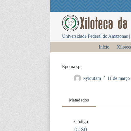
P
u
l
a
r
p
Universidade Federal do Amazonas | 
a
r
Início
Xilotec
a
o
c
o
Eperua sp.
n
t
xyloufam
11 de março
e
ú
d
o
Metadados
Código
0030