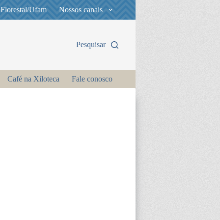
 Florestal/Ufam
Nossos canais
Pesquisar
Café na Xiloteca
Fale conosco