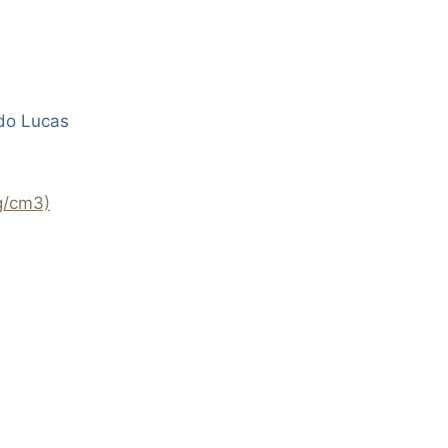
do Lucas
g/cm3)