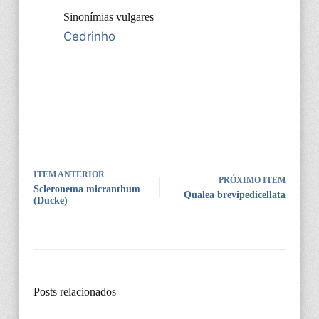
Sinonímias vulgares
Cedrinho
ITEM ANTERIOR
PRÓXIMO ITEM
Scleronema micranthum
Qualea brevipedicellata
(Ducke)
Posts relacionados