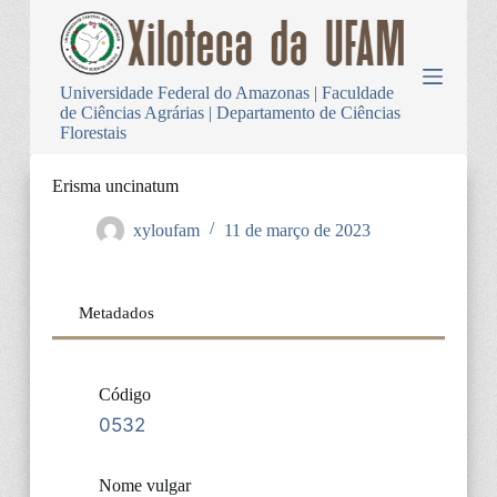
P
u
l
a
Universidade Federal do Amazonas | Faculdade
r
de Ciências Agrárias | Departamento de Ciências
p
Florestais
a
r
a
Erisma uncinatum
o
c
xyloufam
11 de março de 2023
o
n
t
e
Metadados
ú
d
o
Código
0532
Nome vulgar