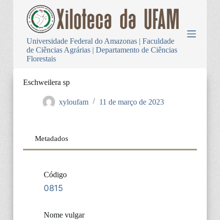
P
u
l
a
Universidade Federal do Amazonas | Faculdade
r
de Ciências Agrárias | Departamento de Ciências
p
Florestais
a
r
a
Eschweilera sp
o
c
xyloufam
11 de março de 2023
o
n
t
e
Metadados
ú
d
o
Código
0815
Nome vulgar