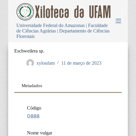
P
u
l
a
Universidade Federal do Amazonas | Faculdade
r
de Ciências Agrárias | Departamento de Ciências
p
Florestais
a
r
a
Eschweilera sp.
o
c
xyloufam
11 de março de 2023
o
n
t
e
Metadados
ú
d
o
Código
0888
Nome vulgar